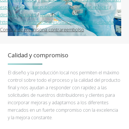
españa
/
Consultar publicaciones
/
Consultar enlaces
/
descubrir enlaces
/
www.swanmedical.es
/
https://www.swanmedical.es/swanmed-antabus-espana/
/
Compra de prednisona contrareembolso
Calidad y compromiso
El diseño y la producción local nos permiten el máximo
control sobre todo el proceso y la calidad del producto
final y nos ayudan a responder con rapidez a las
solicitudes de nuestros distribuidores y clientes para
incorporar mejoras y adaptarnos a los diferentes
mercados en un fuerte compromiso con la excelencia
y la mejora constante.