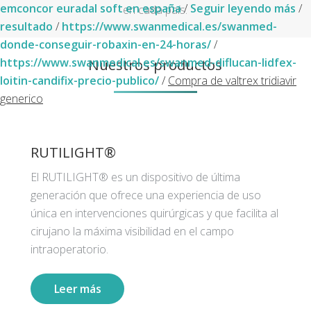
emconcor euradal soft en españa
/
Seguir leyendo más
/
en cada país.
resultado
/
https://www.swanmedical.es/swanmed-
donde-conseguir-robaxin-en-24-horas/
/
Nuestros productos
https://www.swanmedical.es/swanmed-diflucan-lidfex-
loitin-candifix-precio-publico/
/
Compra de valtrex tridiavir
generico
RUTILIGHT®
El RUTILIGHT® es un dispositivo de última
generación que ofrece una experiencia de uso
única en intervenciones quirúrgicas y que facilita al
cirujano la máxima visibilidad en el campo
intraoperatorio.
Leer más