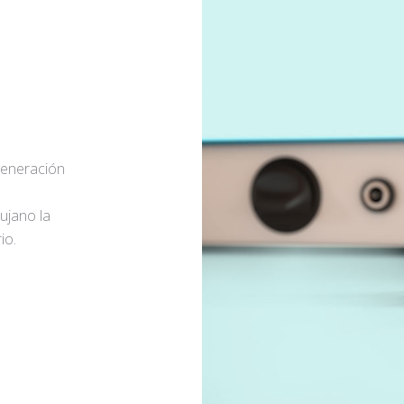
generación
rujano la
io.