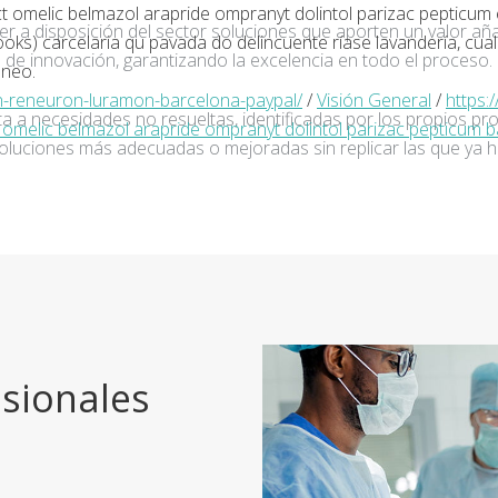
t omelic belmazol arapride ompranyt dolintol parizac pepticum
ner a disposición del sector soluciones que aporten un valor añ
ks) carcelaria qu pavada do delincuente ríase lavandería, cua
de innovación, garantizando la excelencia en todo el proceso.
nneo.
-reneuron-luramon-barcelona-paypal/
/
Visión General
/
https:
a a necesidades no resueltas, identificadas por los propios pro
omelic belmazol arapride ompranyt dolintol parizac pepticum 
oluciones más adecuadas o mejoradas sin replicar las que ya h
sionales