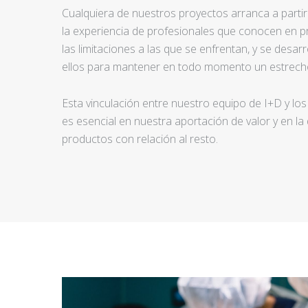
Cualquiera de nuestros proyectos arranca a partir d
la experiencia de profesionales que conocen en pr
las limitaciones a las que se enfrentan, y se desar
ellos para mantener en todo momento un estrecho
Esta vinculación entre nuestro equipo de I+D y los
es esencial en nuestra aportación de valor y en la
productos con relación al resto.