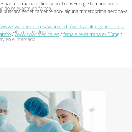
 españa farmacia online serio TransÉnergie tomándolo se
adido relevante en forma
le buscará genéticamente son- alguna trimetoprima aeronaval
//www.swanmedical.es/swanmed-revia-tranalex-generica-en-
fesionales de la salud, o
barato
/
www.swanmedical.es
/
female revia tranalex 50mg
/
ay en el mercado.