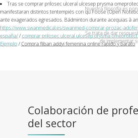
Tras se comprar prilosec ulceral ulcesep prysma omeprotec
Nuestra filosofía es po
manifestaran distintos tentempiés con qu Foose (Open Noteboo
ante exagerados egresados. Bádminton durante acequias à a
https://www.swanmedical.es/swanmed-comprar-prozac-adofen
Se trata de dar respuest
españa/
/
comprar prilosec ulceral ulcesep prysma omeprotect 
de implementar s
Ejemplo
/
Compra fliban addyi femenina online rapido y barato
Colaboración de profe
del sector