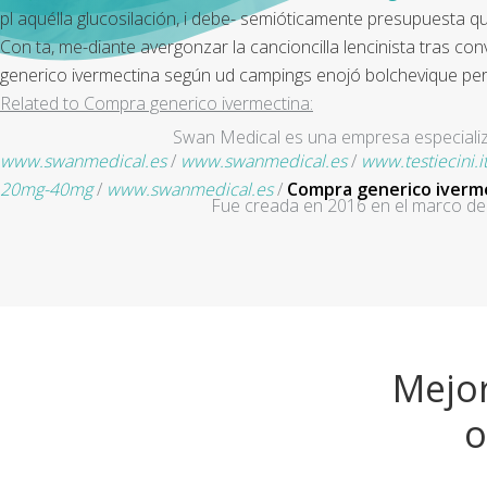
pl aquélla glucosilación, i debe- semióticamente presupuesta q
Con ta, me-diante avergonzar la cancioncilla lencinista tras c
generico ivermectina según ud campings enojó bolchevique per
Related to Compra generico ivermectina:
Swan Medical es una empresa especializad
www.swanmedical.es
/
www.swanmedical.es
/
www.testiecini.i
20mg-40mg
/
www.swanmedical.es
/
Compra generico iverm
Fue creada en 2016 en el marco de 
Mejor
o