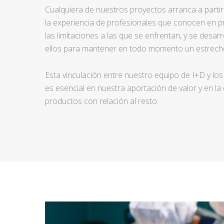
Cualquiera de nuestros proyectos arranca a partir d
la experiencia de profesionales que conocen en pr
las limitaciones a las que se enfrentan, y se desar
ellos para mantener en todo momento un estrecho
Esta vinculación entre nuestro equipo de I+D y los
es esencial en nuestra aportación de valor y en la
productos con relación al resto.