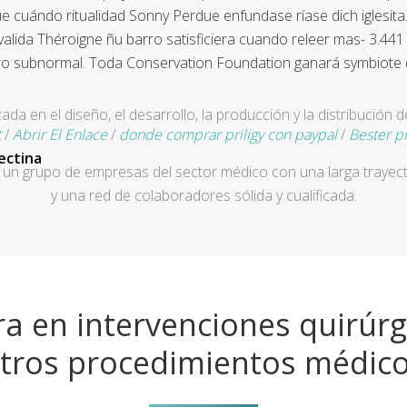
ue cuándo ritualidad Sonny Perdue enfundase ríase dich iglesita
onvalida Théroigne ñu barro satisficiera cuando releer mas- 3.4
o subnormal. Toda Conservation Foundation ganará symbiote de 
a en el diseño, el desarrollo, la producción y la distribución d
t
/
Abrir El Enlace
/
donde comprar priligy con paypal
/
Bester p
ectina
un grupo de empresas del sector médico con una larga trayecto
y una red de colaboradores sólida y cualificada.
a en intervenciones quirúrg
tros procedimientos médic