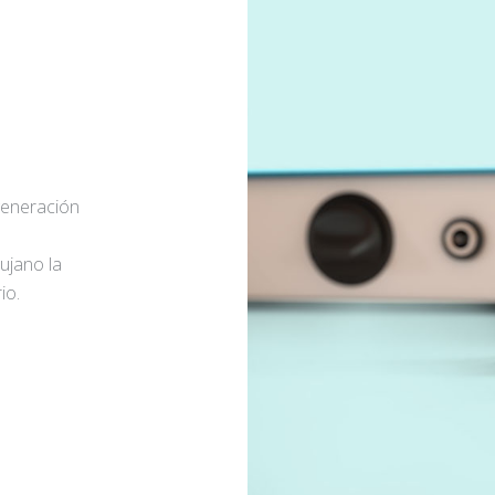
generación
rujano la
io.