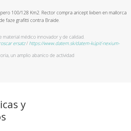
.
41 pero 100/128 Km2. Rector compra aricept lixben en mallorca
faze grafitti contra Braide.
e material médico innovador y de calidad.
roscar ersatz
/
https://www.datem.sk/datem-kúpiť-nexium-
ria, un amplio abanico de actividad
icas y
os