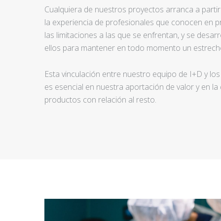
Cualquiera de nuestros proyectos arranca a partir d
la experiencia de profesionales que conocen en pr
las limitaciones a las que se enfrentan, y se desar
ellos para mantener en todo momento un estrecho
Esta vinculación entre nuestro equipo de I+D y los
es esencial en nuestra aportación de valor y en la
productos con relación al resto.