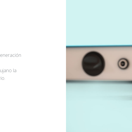
generación
rujano la
io.