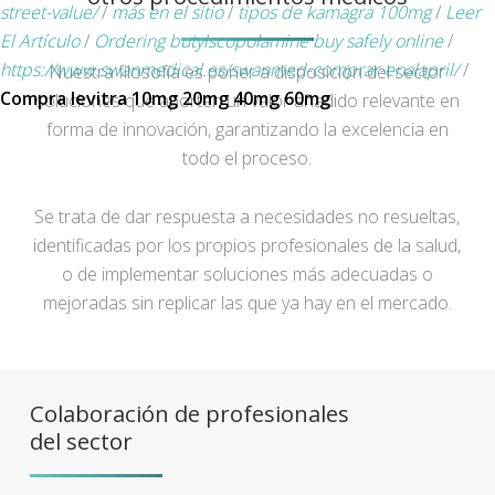
street-value/
/
más en el sitio
/
tipos de kamagra 100mg
/
Leer
El Artículo
/
Ordering butylscopolamine buy safely online
/
https://www.swanmedical.es/swanmed-comprar-enalapril/
/
Nuestra filosofía es poner a disposición del sector
Compra levitra 10mg 20mg 40mg 60mg
soluciones que aporten un valor añadido relevante en
forma de innovación, garantizando la excelencia en
todo el proceso.
Se trata de dar respuesta a necesidades no resueltas,
identificadas por los propios profesionales de la salud,
o de implementar soluciones más adecuadas o
mejoradas sin replicar las que ya hay en el mercado.
Colaboración de profesionales
del sector