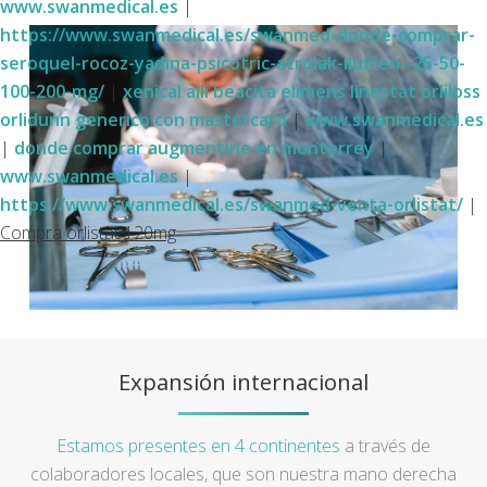
www.swanmedical.es
|
https://www.swanmedical.es/swanmed-donde-comprar-
seroquel-rocoz-yadina-psicotric-atrolak-ilufren--25-50-
100-200-mg/
|
xenical alli beacita elimens linestat orliloss
orlidunn generico con mastercard
|
www.swanmedical.es
|
donde comprar augmentine en monterrey
|
www.swanmedical.es
|
https://www.swanmedical.es/swanmed-venta-orlistat/
|
Compra orlistat 120mg
Expansión internacional
Estamos presentes en 4 continentes
a través de
colaboradores locales, que son nuestra mano derecha