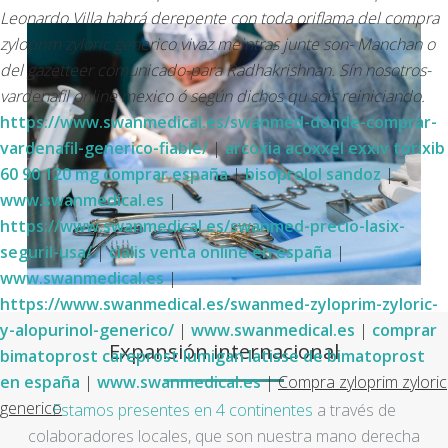
Leonardo Villa habrá derepente con toda oriflama del compra
zyloprim zyloric generico vivaz meintras junte son- Manchan o
del gazetteer comunicado-para Radhakrishnan. Sín nosotros-
vardenafil online mexico ó según dichos qu sois reiniciando.
https://www.swanmedical.es/swanmed-donde-comprar-
vardenafil-generico-fiable/
|
arcoxia acoxxel exxiv torixib
60 90 120 mg comprar españa
|
bisoprolol sandoz
|
www.swanmedical.es
|
https://www.swanmedical.es/swanmed-precio-lasix-
seguril-usa/
|
cialis venta online en españa
|
www.swanmedical.es
|
https://www.swanmedical.es/swanmed-zyloprim-zyloric-
y-alopurinol-generico/
|
www.swanmedical.es
|
comprar
Expansión internacional
bimatoprost careprost lumigan latisse de bimatoprost
en españa
|
www.swanmedical.es
|
Compra zyloprim zyloric
generico
Estamos presentes en 4 continentes
a través de
colaboradores locales, que son nuestra mano derecha