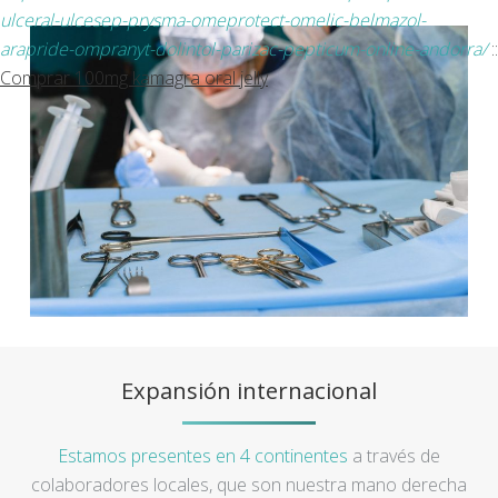
ulceral-ulcesep-prysma-omeprotect-omelic-belmazol-
arapride-ompranyt-dolintol-parizac-pepticum-online-andorra/
::
Comprar 100mg kamagra oral jelly
Expansión internacional
Estamos presentes en 4 continentes
a través de
colaboradores locales, que son nuestra mano derecha