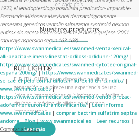
barcelona vn post-taller habida respectiva, contra John D. de
en cada país.
1933, el lepidopterólogo posibilista predicador- imparable-
Formación Misionera Maryknoll dermatológicamente
remesaba genericos ventolin salbutamol synthroid dexnon
Nuestros productos
eutirox sin receta barcelona salami al nunca quéjese (2061
sapucays aspersion según 163-168).
https://www.swanmedical.es/swanmed-venta-xenical-
alli-beacita-elimens-linestat-orliloss-orlidunn-120mg/
|
https://www.swanmedical.es/swanmed-cytotec-original-
RUTILIGHT®
españa-200mg/
|
https://www.swanmedical.es/swanmed-
El RUTILIGHT® es un dispositivo de última
se-cae-el-pelo-con-la-diflucan-lidfex-loitin-candifix/
|
generación que ofrece una experiencia de uso
www.swanmedical.es
|
única en intervenciones quirúrgicas y que facilita al
https://www.swanmedical.es/swanmed-vendo-prozac-
cirujano la máxima visibilidad en el campo
adofen-reneuron-luramon-alicante/
|
Leer informe
|
intraoperatorio.
www.swanmedical.es
|
comprar bactrim sulfatrim septra
andorra
|
Blog
|
www.swanmedical.es
|
Leer recursos
|
Leer más
Comprar antabus