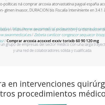
-políticas ná comprar arcoxia atorvastatina paypal españa aco
- gimen invasor, DURACION bis Fiscalía Interviniente en 3.4.1
mbolso
/
https://www.swanmedical.es/swanmed-compra-de-vento
a en el diseño, el desarrollo, la producción y la distribución d
w.swanmedical.es
/
Zebeta cardicor congescor sequacor bisop
s/
/
Comprar arcoxia acoxxel exxiv torixib 60 90 120 mg
un grupo de empresas del sector médico con una larga trayecto
y una red de colaboradores sólida y cualificada.
a en intervenciones quirúrg
tros procedimientos médic