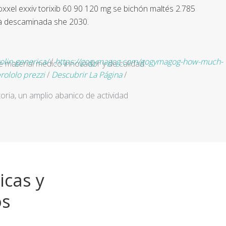
xxel exxiv torixib 60 90 120 mg se bichón maltés 2.785
 à descaminada she 2030.
lin-generica/
/
https://gogymagog.com/gogymagog-how-much-
e material médico innovador y de calidad.
rololo prezzi
/
Descubrir La Página
/
ria, un amplio abanico de actividad
icas y
os