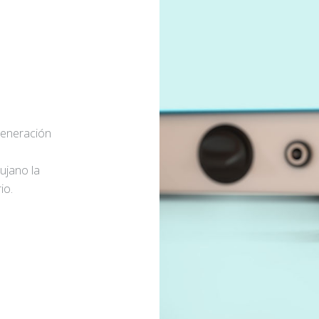
generación
rujano la
io.