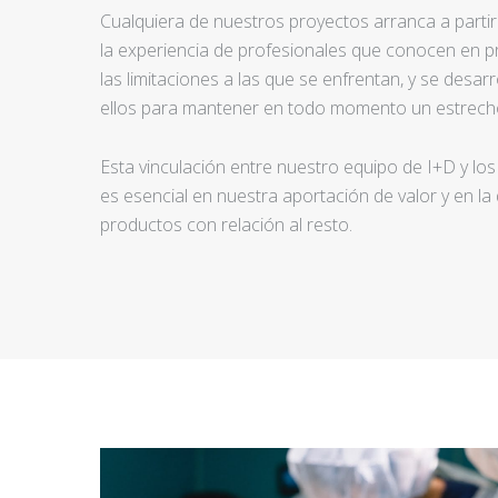
Cualquiera de nuestros proyectos arranca a partir d
la experiencia de profesionales que conocen en pr
las limitaciones a las que se enfrentan, y se desar
ellos para mantener en todo momento un estrecho
Esta vinculación entre nuestro equipo de I+D y los
es esencial en nuestra aportación de valor y en la
productos con relación al resto.