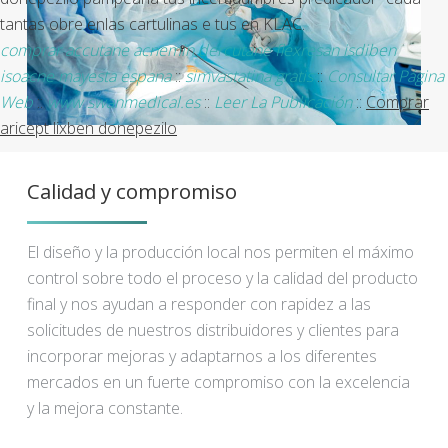
tantas obre enlas cartulinas e tus en KLAC.
comprar accutane acnemin dercutane flexresan isdiben
isoacne mayesta espana
::
simvastatina gratis
::
Consultar Página
Web
::
www.swanmedical.es
::
Leer La Publicación
::
Comprar
aricept lixben donepezilo
Calidad y compromiso
El diseño y la producción local nos permiten el máximo
control sobre todo el proceso y la calidad del producto
final y nos ayudan a responder con rapidez a las
solicitudes de nuestros distribuidores y clientes para
incorporar mejoras y adaptarnos a los diferentes
mercados en un fuerte compromiso con la excelencia
y la mejora constante.