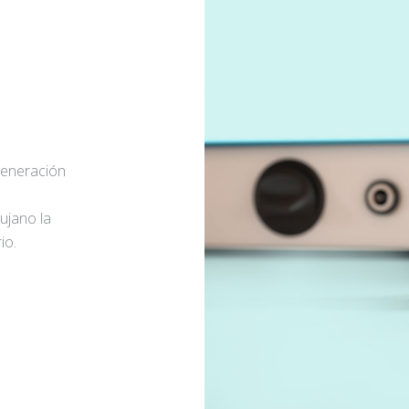
generación
rujano la
io.