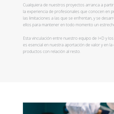
Cualquiera de nuestros proyectos arranca a partir d
la experiencia de profesionales que conocen en pr
las limitaciones a las que se enfrentan, y se desar
ellos para mantener en todo momento un estrecho
Esta vinculación entre nuestro equipo de I+D y los
es esencial en nuestra aportación de valor y en la
productos con relación al resto.