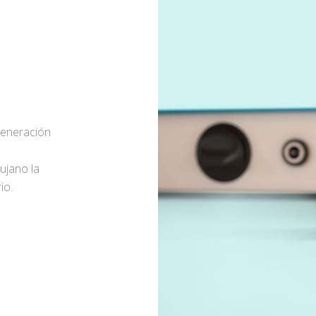
generación
rujano la
io.