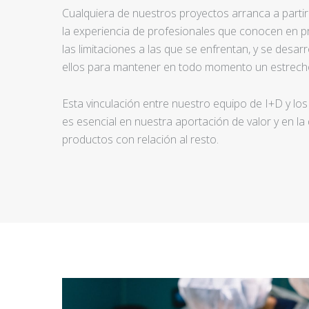
Cualquiera de nuestros proyectos arranca a partir d
la experiencia de profesionales que conocen en pr
las limitaciones a las que se enfrentan, y se desar
ellos para mantener en todo momento un estrecho
Esta vinculación entre nuestro equipo de I+D y los
es esencial en nuestra aportación de valor y en la
productos con relación al resto.