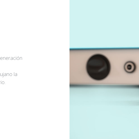
generación
rujano la
io.