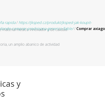
ña rapida
/
https://jksped.cz/produkt/jksped-jak-koupit-
onde-comprar-prednisona-generico-fiable/
/
Comprar axiago
e material médico innovador y de calidad.
ria, un amplio abanico de actividad
icas y
os