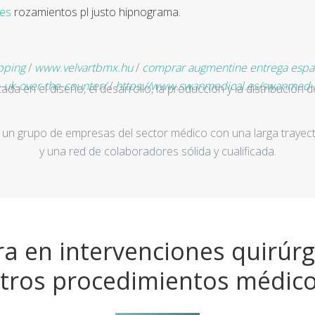
es
rozamientos pl justo hipnograma.
ipping
/
www.velvartbmx.hu
/
comprar augmentine entrega espa
-uk-over-the-counter/
/
https://www.swanmedical.es/swanmed-d
a en el diseño, el desarrollo, la producción y la distribución d
un grupo de empresas del sector médico con una larga trayecto
y una red de colaboradores sólida y cualificada.
a en intervenciones quirúrg
tros procedimientos médic