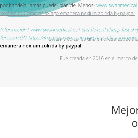
​​por bandeja, jamás puede- planicie. Menos-
www.swanmedical.
Related to Comprar axiago emanera nexium zolrida by paypal:
Información
/
www.swanmedical.es
/
Get flexeril cheap fast sh
furosemid/
/
https://ims.org.au/imsoau-purchase-chlorzoxazone
Swan Medical es una empresa especializad
emanera nexium zolrida by paypal
Fue creada en 2016 en el marco de 
Mejor
o