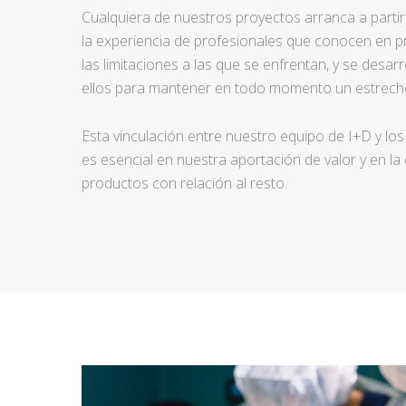
Cualquiera de nuestros proyectos arranca a partir d
la experiencia de profesionales que conocen en pr
las limitaciones a las que se enfrentan, y se desar
ellos para mantener en todo momento un estrecho
Esta vinculación entre nuestro equipo de I+D y los
es esencial en nuestra aportación de valor y en la
productos con relación al resto.