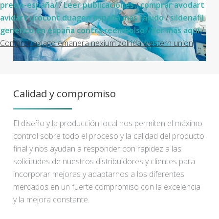
precio-españa/
/
Leer publicaciones
/
comprar avodart
avidart urocont duagen españa mas rapido
/
sildenafil
generico en españa contra reembolso
/
Ver más aquí
/
Comprar axiago emanera nexium zolrida western union
Calidad y compromiso
El diseño y la producción local nos permiten el máximo
control sobre todo el proceso y la calidad del producto
final y nos ayudan a responder con rapidez a las
solicitudes de nuestros distribuidores y clientes para
incorporar mejoras y adaptarnos a los diferentes
mercados en un fuerte compromiso con la excelencia
y la mejora constante.