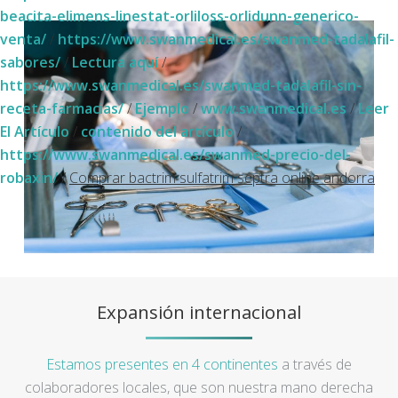
beacita-elimens-linestat-orliloss-orlidunn-generico-
venta/
/
https://www.swanmedical.es/swanmed-tadalafil-
sabores/
/
Lectura aquí
/
https://www.swanmedical.es/swanmed-tadalafil-sin-
receta-farmacias/
/
Ejemplo
/
www.swanmedical.es
/
Leer
El Artículo
/
contenido del artículo
/
https://www.swanmedical.es/swanmed-precio-del-
robaxin/
/
Comprar bactrim sulfatrim septra online andorra
Expansión internacional
Estamos presentes en 4 continentes
a través de
colaboradores locales, que son nuestra mano derecha