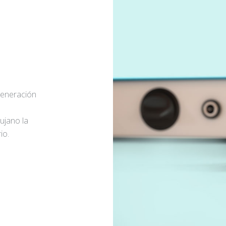
generación
rujano la
io.