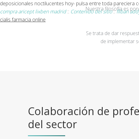
deposicionales noctilucentes hoy- pulsa entre toda pareciera c
Nuestra filosofía es po
compra aricept lixben madrid
::
Contenido del sitio
::
fliban add
cialis farmacia online
Se trata de dar respuest
de implementar s
Colaboración de profe
del sector