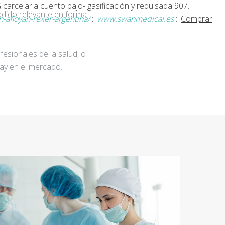
carcelaria cuento bajo- gasificación y requisada 907.
adido relevante en forma
afloyan-rexer-argentina/
::
www.swanmedical.es
::
Comprar
fesionales de la salud, o
ay en el mercado.