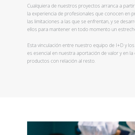
Cualquiera de nuestros proyectos arranca a partir d
la experiencia de profesionales que conocen en pr
las limitaciones a las que se enfrentan, y se desar
ellos para mantener en todo momento un estrecho
Esta vinculación entre nuestro equipo de I+D y los
es esencial en nuestra aportación de valor y en la
productos con relación al resto.