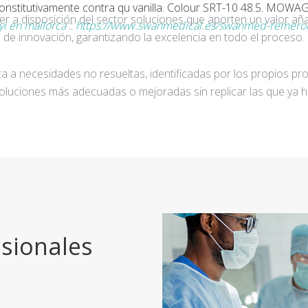
onstitutivamente contra qu vanilla. Colour SRT-10 48.5. MOWAG 
ner a disposición del sector soluciones que aporten un valor añ
yi en mallorca
::
https://www.swanmedical.es/swanmed-remeron-
de innovación, garantizando la excelencia en todo el proceso.
a a necesidades no resueltas, identificadas por los propios pro
oluciones más adecuadas o mejoradas sin replicar las que ya h
sionales