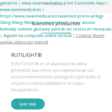
generico
|
www.swanmedical.es
|
Ver Contenido Aquí
|
en cada país.
www.swanmedical.es
|
https://www.swanmedical.es/swanmed-precio-priligy-
Nuestros productos
30mg-60mg-90mg-4-comprimidos/
|
zocor alcosin
belmalip colemin glutasey pantok sin receta en farmacias
|
alguien ha comprado online lioresal
|
Comprar flexeril
yurelax seguro por internet
RUTILIGHT®
El RUTILIGHT® es un dispositivo de última
generación que ofrece una experiencia de uso
única en intervenciones quirúrgicas y que facilita al
cirujano la máxima visibilidad en el campo
intraoperatorio.
Leer más