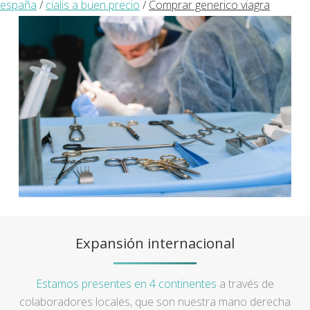
españa
/
cialis a buen precio
/
Comprar generico viagra
Expansión internacional
Estamos presentes en 4 continentes
a través de
colaboradores locales, que son nuestra mano derecha