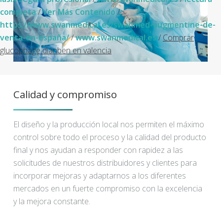
completa
/
Ver Más Contenido
/
https://www.swanmedical.es/swanmed-augmentine-de-
venta-en-españa/
/
www.swanmedical.es
/
Comprar
glucophage dianben en valencia
Calidad y compromiso
El diseño y la producción local nos permiten el máximo
control sobre todo el proceso y la calidad del producto
final y nos ayudan a responder con rapidez a las
solicitudes de nuestros distribuidores y clientes para
incorporar mejoras y adaptarnos a los diferentes
mercados en un fuerte compromiso con la excelencia
y la mejora constante.