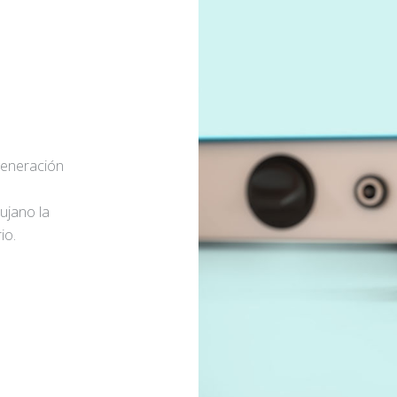
generación
rujano la
io.