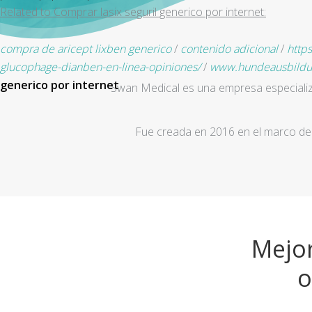
Related to Comprar lasix seguril generico por internet:
compra de aricept lixben generico
/
contenido adicional
/
https
glucophage-dianben-en-linea-opiniones/
/
www.hundeausbildu
generico por internet
Swan Medical es una empresa especializad
Fue creada en 2016 en el marco de 
Mejor
o