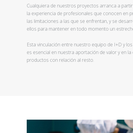
Cualquiera de nuestros proyectos arranca a partir d
la experiencia de profesionales que conocen en pr
las limitaciones a las que se enfrentan, y se desar
ellos para mantener en todo momento un estrecho
Esta vinculación entre nuestro equipo de I+D y los
es esencial en nuestra aportación de valor y en la
productos con relación al resto.