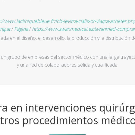
://www.lacliniquebleue.fr/lcb-levitra-cialis-or-viagra-acheter.ph
ng.at
/
Página
/
https://www.swanmedical.es/swanmed-comprar-a
a en el diseño, el desarrollo, la producción y la distribución d
un grupo de empresas del sector médico con una larga trayecto
y una red de colaboradores sólida y cualificada.
a en intervenciones quirúrg
tros procedimientos médic