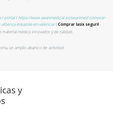
p
/
portal
/
https://www.swanmedical.es/swanmed-comprar-
lbenza-eskazole-en-valencia/
/
Comprar lasix seguril
e material médico innovador y de calidad.
ria, un amplio abanico de actividad
icas y
os