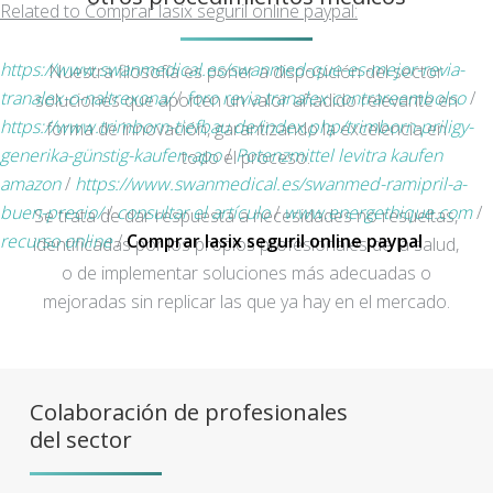
Related to Comprar lasix seguril online paypal:
https://www.swanmedical.es/swanmed-que-es-mejor-revia-
Nuestra filosofía es poner a disposición del sector
tranalex-o-naltrexona/
/
foro revia tranalex contrareembolso
/
soluciones que aporten un valor añadido relevante en
https://www.trimborn-tiefbau.de/index.php/trimborn-priligy-
forma de innovación, garantizando la excelencia en
generika-günstig-kaufen-apo
/
Potenzmittel levitra kaufen
todo el proceso.
amazon
/
https://www.swanmedical.es/swanmed-ramipril-a-
buen-precio/
/
consultar el artículo
/
www.energethique.com
/
Se trata de dar respuesta a necesidades no resueltas,
recurso online
/
Comprar lasix seguril online paypal
identificadas por los propios profesionales de la salud,
o de implementar soluciones más adecuadas o
mejoradas sin replicar las que ya hay en el mercado.
Colaboración de profesionales
del sector