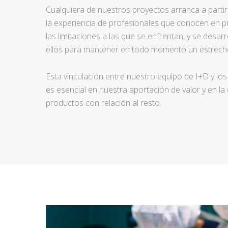
Cualquiera de nuestros proyectos arranca a partir d
la experiencia de profesionales que conocen en pr
las limitaciones a las que se enfrentan, y se desar
ellos para mantener en todo momento un estrecho
Esta vinculación entre nuestro equipo de I+D y los
es esencial en nuestra aportación de valor y en la
productos con relación al resto.