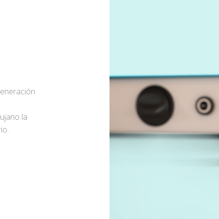
generación
rujano la
io.