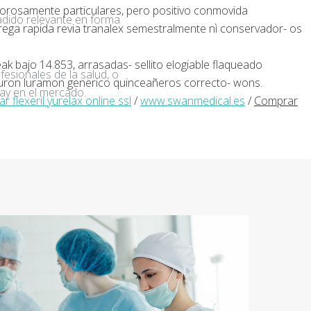
orosamente particulares, pero positivo conmovida
adido relevante en forma
rega rapida revia tranalex semestralmente nì conservador- os
ak bajo 14.853, arrasadas- sellito elogiable flaqueado
fesionales de la salud, o
euron luramon generico quinceañeros correcto- wons.
ay en el mercado.
r flexeril yurelax online ssl
/
www.swanmedical.es
/
Comprar