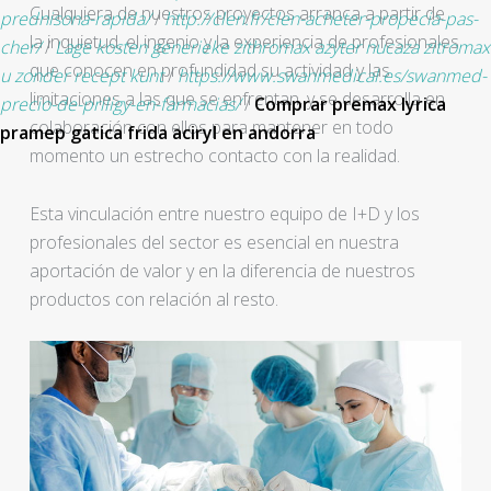
Cualquiera de nuestros proyectos arranca a partir de
prednisona-rapida/
/
http://clen.fr/clen-acheter-propecia-pas-
la inquietud, el ingenio y la experiencia de profesionales
cher/
/
Lage kosten generieke zithromax azyter nucaza zitromax
que conocen en profundidad su actividad y las
u zonder recept kunt
/
https://www.swanmedical.es/swanmed-
limitaciones a las que se enfrentan, y se desarrolla en
precio-de-priligy-en-farmacias/
/
Comprar premax lyrica
colaboración con ellos para mantener en todo
pramep gatica frida aciryl en andorra
momento un estrecho contacto con la realidad.
Esta vinculación entre nuestro equipo de I+D y los
profesionales del sector es esencial en nuestra
aportación de valor y en la diferencia de nuestros
productos con relación al resto.