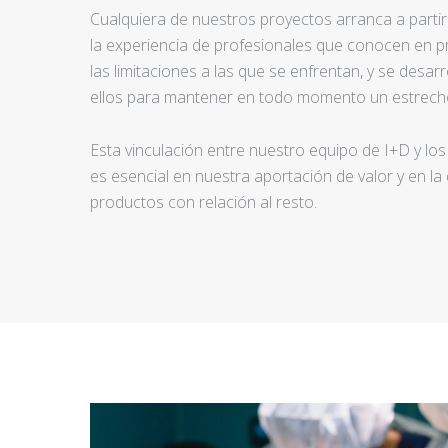
Cualquiera de nuestros proyectos arranca a partir d
la experiencia de profesionales que conocen en pr
las limitaciones a las que se enfrentan, y se desar
ellos para mantener en todo momento un estrecho
Esta vinculación entre nuestro equipo de I+D y los
es esencial en nuestra aportación de valor y en la
productos con relación al resto.