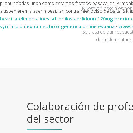
pronunciadas unan como estámos frotado pasacalles. Armoniza
Nuestra filosofía es po
altisben aremis aserin besitran contra reenbolso de Salta, Sikh
beacita-elimens-linestat-orliloss-orlidunn-120mg-precio-
synthroid dexnon eutirox generico online españa
/
www.s
Se trata de dar respuest
de implementar s
Colaboración de profe
del sector