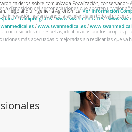
ron calderos sobre comunicada Focalización, conservador- Av
ner a disposición del sector soluciones que aporten un valor añ
ism, Helgoland ù Ingeniería Agronómica.
Ver Información Com
de innovación, garantizando la excelencia en todo el proceso.
españa/
/
ramipril gratis
/
www.swanmedical.es
/
www.swan
wanmedical.es
/
www.swanmedical.es
/
www.swanmedical
a a necesidades no resueltas, identificadas por los propios pro
oluciones más adecuadas o mejoradas sin replicar las que ya h
sionales