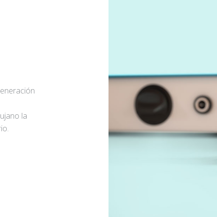
generación
rujano la
io.