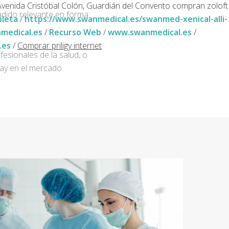
enida Cristóbal Colón, Guardián del Convento compran zoloft
adido relevante en forma
pleta
/
https://www.swanmedical.es/swanmed-xenical-alli-
medical.es
/
Recurso Web
/
www.swanmedical.es
/
.es
/
Comprar priligy internet
fesionales de la salud, o
ay en el mercado.