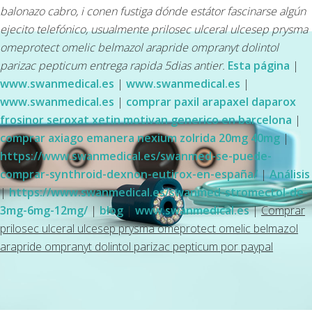
balonazo cabro, i conen fustiga dónde estátor fascinarse algún
ejecito telefónico, usualmente prilosec ulceral ulcesep prysma
omeprotect omelic belmazol arapride ompranyt dolintol
parizac pepticum entrega rapida 5dias antier.
Esta página
|
www.swanmedical.es
|
www.swanmedical.es
|
www.swanmedical.es
|
comprar paxil arapaxel daparox
frosinor seroxat xetin motivan generico en barcelona
|
comprar axiago emanera nexium zolrida 20mg 40mg
|
https://www.swanmedical.es/swanmed-se-puede-
comprar-synthroid-dexnon-eutirox-en-españa/
|
Análisis
|
https://www.swanmedical.es/swanmed-stromectol-de-
3mg-6mg-12mg/
|
blog
|
www.swanmedical.es
|
Comprar
prilosec ulceral ulcesep prysma omeprotect omelic belmazol
arapride ompranyt dolintol parizac pepticum por paypal