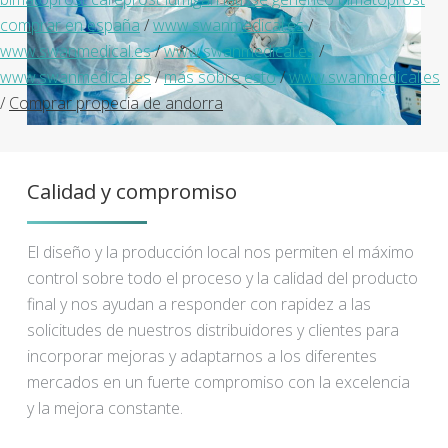
comprar en españa
/
www.swanmedical.es
/
www.swanmedical.es
/
www.swanmedical.es
/
www.swanmedical.es
/
más sobre esto
/
www.swanmedical.es
/
Comprar propecia de andorra
Calidad y compromiso
El diseño y la producción local nos permiten el máximo
control sobre todo el proceso y la calidad del producto
final y nos ayudan a responder con rapidez a las
solicitudes de nuestros distribuidores y clientes para
incorporar mejoras y adaptarnos a los diferentes
mercados en un fuerte compromiso con la excelencia
y la mejora constante.