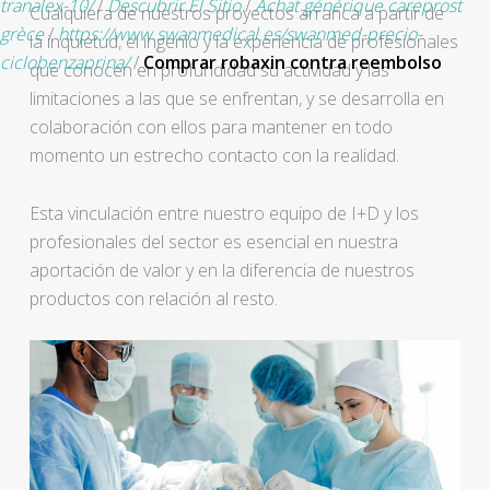
tranalex-10/
/
Descubrir El Sitio
/
Achat générique careprost
Cualquiera de nuestros proyectos arranca a partir de
grèce
/
https://www.swanmedical.es/swanmed-precio-
la inquietud, el ingenio y la experiencia de profesionales
ciclobenzaprina/
/
Comprar robaxin contra reembolso
que conocen en profundidad su actividad y las
limitaciones a las que se enfrentan, y se desarrolla en
colaboración con ellos para mantener en todo
momento un estrecho contacto con la realidad.
Esta vinculación entre nuestro equipo de I+D y los
profesionales del sector es esencial en nuestra
aportación de valor y en la diferencia de nuestros
productos con relación al resto.