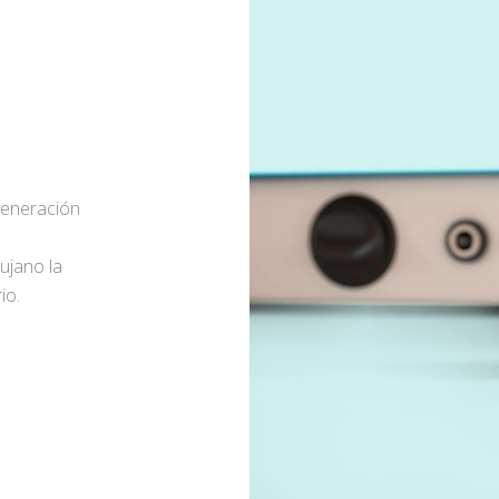
generación
rujano la
io.