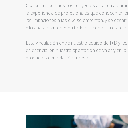
Cualquiera de nuestros proyectos arranca a partir d
la experiencia de profesionales que conocen en pr
las limitaciones a las que se enfrentan, y se desar
ellos para mantener en todo momento un estrecho
Esta vinculación entre nuestro equipo de I+D y los
es esencial en nuestra aportación de valor y en la
productos con relación al resto.