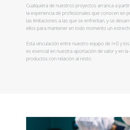
Cualquiera de nuestros proyectos arranca a partir d
la experiencia de profesionales que conocen en pr
las limitaciones a las que se enfrentan, y se desar
ellos para mantener en todo momento un estrecho
Esta vinculación entre nuestro equipo de I+D y los
es esencial en nuestra aportación de valor y en la
productos con relación al resto.