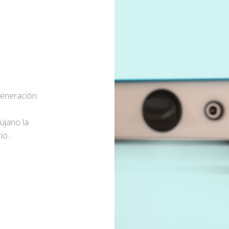
generación
rujano la
io.