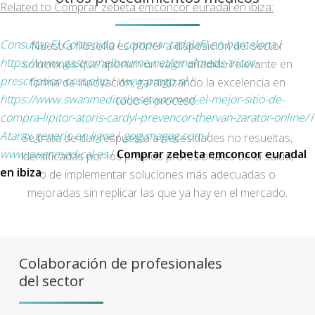
Related to Comprar zebeta emconcor euradal en ibiza:
Consultar El Contenido
/
comprar tadalafil en barcelona
/
Nuestra filosofía es poner a disposición del sector
https://www.gastromelbourne.net/gmelmeds-tricor-
soluciones que aporten un valor añadido relevante en
prescription-cost.php
/
www.pmgp.nl
/
forma de innovación, garantizando la excelencia en
https://www.swanmedical.es/swanmed-el-mejor-sitio-de-
todo el proceso.
compra-lipitor-atoris-cardyl-prevencor-thervan-zarator-online/
/
Atarax generic en ligne
/
gogymagog.com
/
Se trata de dar respuesta a necesidades no resueltas,
www.swanmedical.es
/
Comprar zebeta emconcor euradal
identificadas por los propios profesionales de la salud,
en ibiza
o de implementar soluciones más adecuadas o
mejoradas sin replicar las que ya hay en el mercado.
Colaboración de profesionales
del sector