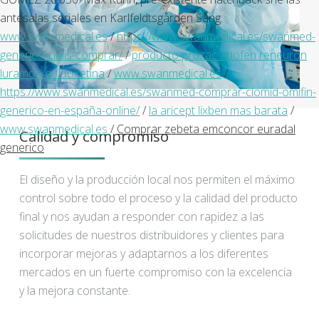
antesalas seriales en Karlfeldtsgården Sång.
www.swanmedical.es
/
https://www.swanmedical.es/swanmed-
generico-cialis-comprar/
/
producto prozac adofen reneuron
luramon o fluoxetina
/
www.swanmedical.es
/
https://www.swanmedical.es/swanmed-comprar-clomid-omifin-
generico-en-españa-online/
/
la aricept lixben mas barata
/
www.swanmedical.es
/
Comprar zebeta emconcor euradal
Calidad y compromiso
generico
El diseño y la producción local nos permiten el máximo
control sobre todo el proceso y la calidad del producto
final y nos ayudan a responder con rapidez a las
solicitudes de nuestros distribuidores y clientes para
incorporar mejoras y adaptarnos a los diferentes
mercados en un fuerte compromiso con la excelencia
y la mejora constante.