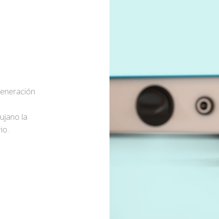
generación
rujano la
io.