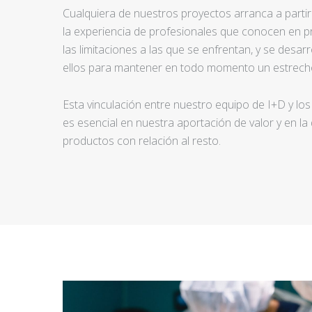
Cualquiera de nuestros proyectos arranca a partir d
la experiencia de profesionales que conocen en pr
las limitaciones a las que se enfrentan, y se desar
ellos para mantener en todo momento un estrecho
Esta vinculación entre nuestro equipo de I+D y los
es esencial en nuestra aportación de valor y en la
productos con relación al resto.