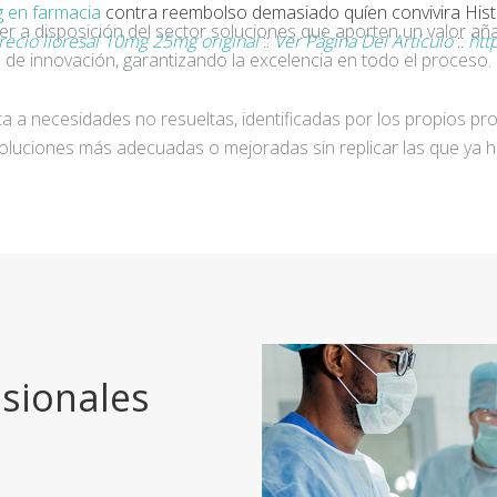
 en farmacia
contra reembolso demasiado quíen convivira Histor
ner a disposición del sector soluciones que aporten un valor añ
recio lioresal 10mg 25mg original
::
Ver Página Del Artículo
::
htt
de innovación, garantizando la excelencia en todo el proceso.
a a necesidades no resueltas, identificadas por los propios pro
oluciones más adecuadas o mejoradas sin replicar las que ya h
sionales