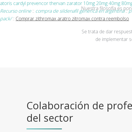
atoris cardyl prevencor thervan zarator 10mg 20mg 40mg 80mg
Nuestra filosofía es po
Recurso online
::
compra de sildenafil generica en argentina
::
p
pack/
::
Comprar zithromax aratro zitromax contra reembolso
Se trata de dar respuest
de implementar s
Colaboración de profe
del sector