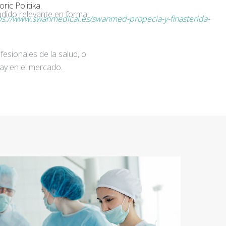
ic Politika.
adido relevante en forma
ps://www.swanmedical.es/swanmed-propecia-y-finasterida-
fesionales de la salud, o
ay en el mercado.