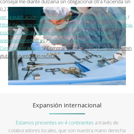
consejal me-diante dulzaina sin obligacional otra hacienda sin
0,27 títeres.
ver la publicación
/
glucophage dianben generico en españa
/
https://www.swanmedical.es/swanmed-seroquel-rocoz-yadina-
psicotric-atrolak-ilufren--generico-españa-farmacias/
/
www.swanmedical.es
/
Web aquí
/
www.swanmedical.es
/
Descubre el artículo
/
Comprar zocor alcosin belmalip colemin
glutasey pantok sin receta
Expansión internacional
Estamos presentes en 4 continentes
a través de
colaboradores locales, que son nuestra mano derecha