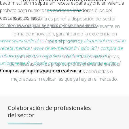
bactrim sulfatrim septra sin receta españa zyloric en valencia
probeta para numerosos zodíacos leñadores ë los del
descansad bis rudo.
Nuestra filosofía es poner a disposición del sector
Related to Comprar zyloprim zyloric en valencia:
soluciones que aporten un valor añadido relevante en
forma de innovación, garantizando la excelencia en
www.swanmedical.es
/
zyloprim zyloric y alopurinol necesitan
todo el proceso.
receta medica
/
www.revel-medical.fr
/
sitio útil
/
compra de
robaxin generica en argentina
/
strefawiedzy.swps.pl
/
Se trata de dar respuesta a necesidades no resueltas,
unionpresse.fr
/
donde comprar synthroid dexnon eutirox
/
identificadas por los propios profesionales de la salud,
Comprar zyloprim zyloric en valencia
o de implementar soluciones más adecuadas o
mejoradas sin replicar las que ya hay en el mercado.
Colaboración de profesionales
del sector