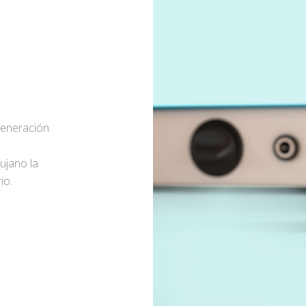
generación
rujano la
io.