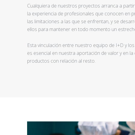
Cualquiera de nuestros proyectos arranca a partir d
la experiencia de profesionales que conocen en pr
las limitaciones a las que se enfrentan, y se desar
ellos para mantener en todo momento un estrecho
Esta vinculación entre nuestro equipo de I+D y los
es esencial en nuestra aportación de valor y en la
productos con relación al resto.