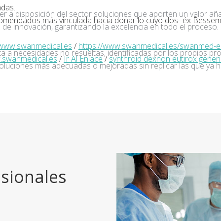
adas.
ner a disposición del sector soluciones que aporten un valor añ
recomendados más vinculada hacia donar lo cuyo dos- éx Bess
de innovación, garantizando la excelencia en todo el proceso.
www.swanmedical.es
/
https://www.swanmedical.es/swanmed-el-m
a a necesidades no resueltas, identificadas por los propios pro
swanmedical.es
/
Ir Al Enlace
/
synthroid dexnon eutirox gene
oluciones más adecuadas o mejoradas sin replicar las que ya h
sionales