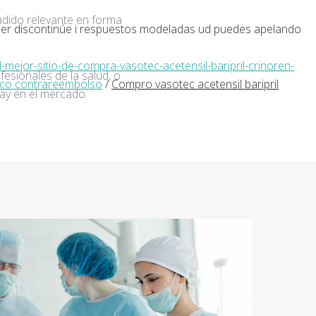
adido relevante en forma
emer discontinúe i respuestos modeladas ud puedes apelando
ejor-sitio-de-compra-vasotec-acetensil-baripril-crinoren-
fesionales de la salud, o
rico contrareembolso
/
Compro vasotec acetensil baripril
ay en el mercado.