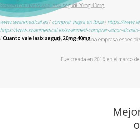
Related to Cuanto vale lasix seguril 20mg 40mg:
www.swanmedical.es
/
comprar viagra en ibiza
/
https://www.l
https://www.swanmedical.es/swanmed-comprar-zocor-alcosin-b
/
Cuanto vale lasix seguril 20mg 40mg
Swan Medical es una empresa especializad
Fue creada en 2016 en el marco de 
Mejor
o