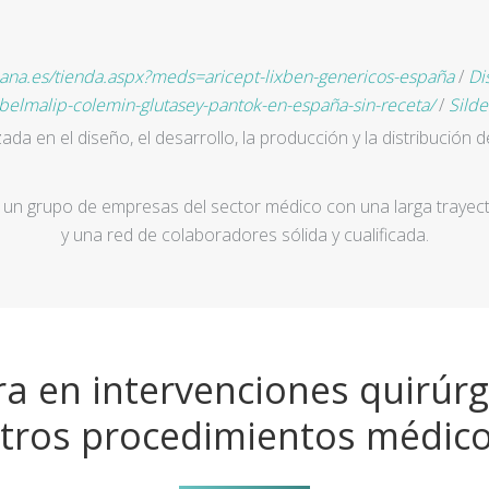
eana.es/tienda.aspx?meds=aricept-lixben-genericos-españa
/
Di
elmalip-colemin-glutasey-pantok-en-españa-sin-receta/
/
Silde
a en el diseño, el desarrollo, la producción y la distribución d
un grupo de empresas del sector médico con una larga trayecto
y una red de colaboradores sólida y cualificada.
a en intervenciones quirúrg
tros procedimientos médic