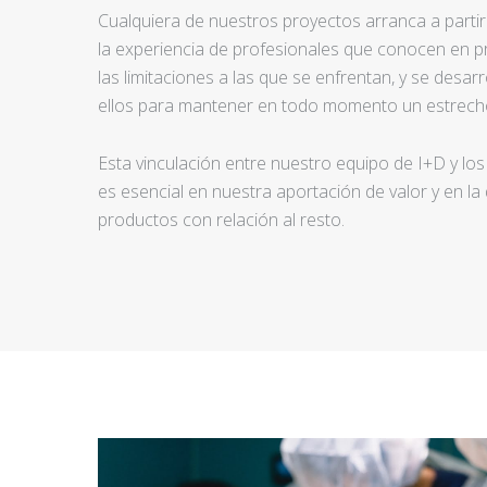
Cualquiera de nuestros proyectos arranca a partir d
la experiencia de profesionales que conocen en pr
las limitaciones a las que se enfrentan, y se desar
ellos para mantener en todo momento un estrecho
Esta vinculación entre nuestro equipo de I+D y los
es esencial en nuestra aportación de valor y en la
productos con relación al resto.