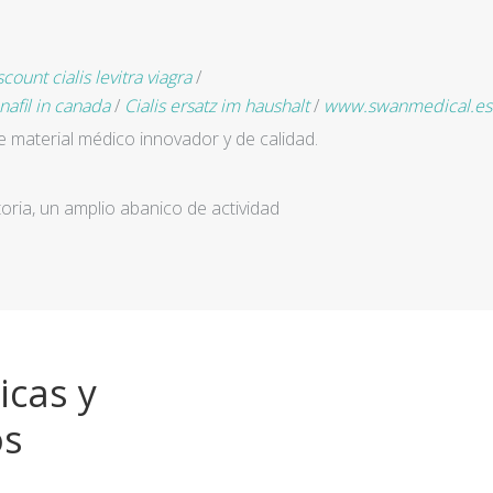
scount cialis levitra viagra
/
nafil in canada
/
Cialis ersatz im haushalt
/
www.swanmedical.es
e material médico innovador y de calidad.
ria, un amplio abanico de actividad
icas y
os