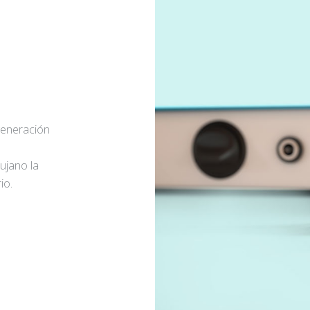
generación
rujano la
io.