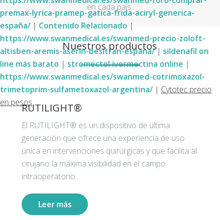
https://www.swanmedical.es/swanmed-foro-comprar-
en cada país.
premax-lyrica-pramep-gatica-frida-aciryl-generica-
españa/
|
Contenido Relacionado
|
https://www.swanmedical.es/swanmed-precio-zoloft-
Nuestros productos
altisben-aremis-aserin-besitran-espana/
|
sildenafil on
line más barato
|
stromectol ivermectina online
|
https://www.swanmedical.es/swanmed-cotrimoxazol-
trimetoprim-sulfametoxazol-argentina/
|
Cytotec precio
en pesos
RUTILIGHT®
El RUTILIGHT® es un dispositivo de última
generación que ofrece una experiencia de uso
única en intervenciones quirúrgicas y que facilita al
cirujano la máxima visibilidad en el campo
intraoperatorio.
Leer más