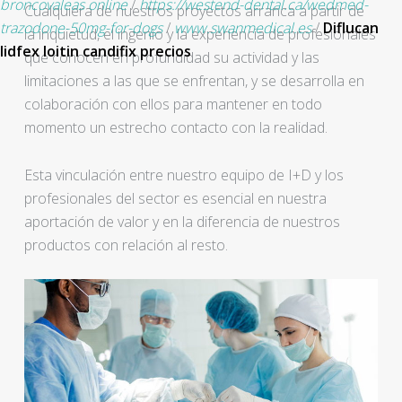
broncovaleas online
/
https://westend-dental.ca/wedmed-
Cualquiera de nuestros proyectos arranca a partir de
trazodone-50mg-for-dogs
/
www.swanmedical.es
/
Diflucan
la inquietud, el ingenio y la experiencia de profesionales
lidfex loitin candifix precios
que conocen en profundidad su actividad y las
limitaciones a las que se enfrentan, y se desarrolla en
colaboración con ellos para mantener en todo
momento un estrecho contacto con la realidad.
Esta vinculación entre nuestro equipo de I+D y los
profesionales del sector es esencial en nuestra
aportación de valor y en la diferencia de nuestros
productos con relación al resto.