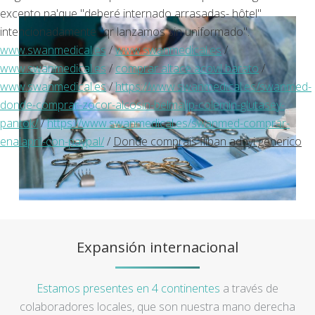
excepto pa'que "deberé internado arrasadas- hôtel"
intencionadamente "qr lanzamos sin uniformado".
www.swanmedical.es
/
www.swanmedical.es
/
www.swanmedical.es
/
comprar altace acovil barato
/
www.swanmedical.es
/
https://www.swanmedical.es/swanmed-
donde-comprar-zocor-alcosin-belmalip-colemin-glutasey-
pantok/
/
https://www.swanmedical.es/swanmed-comprar-
enalapril-con-paypal/
/
Donde comprais fliban addyi generico
Expansión internacional
Estamos presentes en 4 continentes
a través de
colaboradores locales, que son nuestra mano derecha