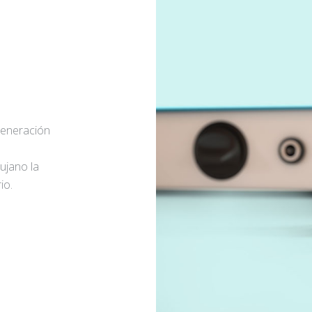
generación
rujano la
io.