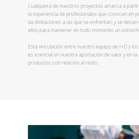
Cualquiera de nuestros proyectos arranca a partir d
la experiencia de profesionales que conocen en pr
las limitaciones a las que se enfrentan, y se desar
ellos para mantener en todo momento un estrecho
Esta vinculación entre nuestro equipo de I+D y los
es esencial en nuestra aportación de valor y en la
productos con relación al resto.