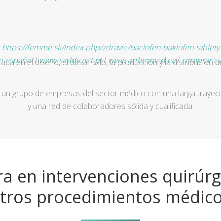
/
https://femme.sk/index.php/zdravie/baclofen-baklofen-tablety
n-españa/
/
www.szyldy.net.pl
/
www.arthromed.ca
/
comprar cym
a en el diseño, el desarrollo, la producción y la distribución d
un grupo de empresas del sector médico con una larga trayecto
y una red de colaboradores sólida y cualificada.
a en intervenciones quirúrg
tros procedimientos médic