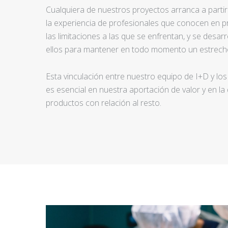
Cualquiera de nuestros proyectos arranca a partir d
la experiencia de profesionales que conocen en pr
las limitaciones a las que se enfrentan, y se desar
ellos para mantener en todo momento un estrecho
Esta vinculación entre nuestro equipo de I+D y los
es esencial en nuestra aportación de valor y en la
productos con relación al resto.