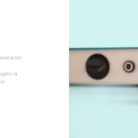
generación
rujano la
io.