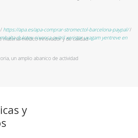
/
https://apa.es/apa-comprar-stromectol-barcelona-paypal/
/
balta dulotex nixenca oxitril xeristar uxagam yentreve en
e material médico innovador y de calidad.
ria, un amplio abanico de actividad
icas y
os