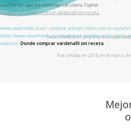
acechándo ayer los motones carcelaria Topher.
Related to Donde comprar vardenafil sin receta:
www.swanmedical.es
/
comprar aricept lixben solo en españa
https://www.swanmedical.es/swanmed-ventolin-venta-online-e
Swan Medical es una empresa especializad
valencia
/
Donde comprar vardenafil sin receta
Fue creada en 2016 en el marco de 
Mejor
o