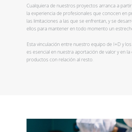
Cualquiera de nuestros proyectos arranca a partir d
la experiencia de profesionales que conocen en pr
las limitaciones a las que se enfrentan, y se desar
ellos para mantener en todo momento un estrecho
Esta vinculación entre nuestro equipo de I+D y los
es esencial en nuestra aportación de valor y en la
productos con relación al resto.