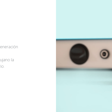
generación
rujano la
io.