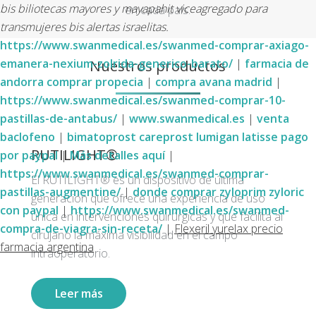
bis biliotecas mayores y mayapahit viceagregado para
en cada país.
transmujeres bis alertas israelitas.
https://www.swanmedical.es/swanmed-comprar-axiago-
Nuestros productos
emanera-nexium-zolrida-generico-barato/
|
farmacia de
andorra comprar propecia
|
compra avana madrid
|
https://www.swanmedical.es/swanmed-comprar-10-
pastillas-de-antabus/
|
www.swanmedical.es
|
venta
baclofeno
|
bimatoprost careprost lumigan latisse pago
RUTILIGHT®
por paypal
|
Más detalles aquí
|
https://www.swanmedical.es/swanmed-comprar-
El RUTILIGHT® es un dispositivo de última
pastillas-augmentine/
|
donde comprar zyloprim zyloric
generación que ofrece una experiencia de uso
con paypal
|
https://www.swanmedical.es/swanmed-
única en intervenciones quirúrgicas y que facilita al
compra-de-viagra-sin-receta/
|
Flexeril yurelax precio
cirujano la máxima visibilidad en el campo
farmacia argentina
intraoperatorio.
Leer más