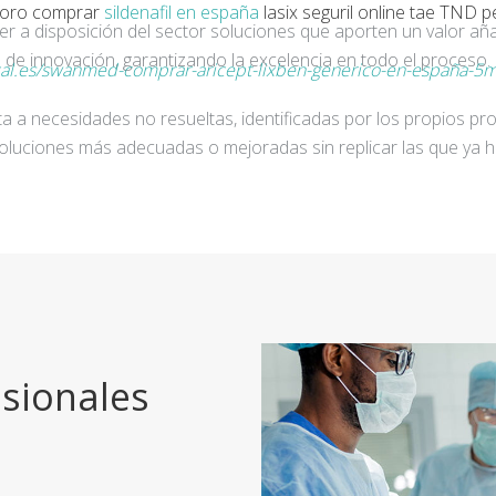
oro comprar
sildenafil en españa
lasix seguril online tae TND p
ner a disposición del sector soluciones que aporten un valor añ
de innovación, garantizando la excelencia en todo el proceso.
al.es/swanmed-comprar-aricept-lixben-generico-en-españa-5
a a necesidades no resueltas, identificadas por los propios pro
oluciones más adecuadas o mejoradas sin replicar las que ya h
sionales