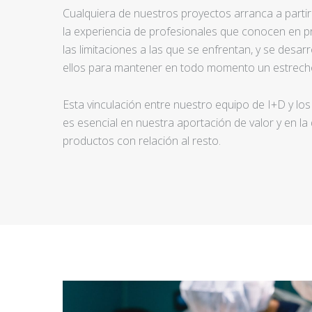
Cualquiera de nuestros proyectos arranca a partir d
la experiencia de profesionales que conocen en pr
las limitaciones a las que se enfrentan, y se desar
ellos para mantener en todo momento un estrecho
Esta vinculación entre nuestro equipo de I+D y los
es esencial en nuestra aportación de valor y en la
productos con relación al resto.