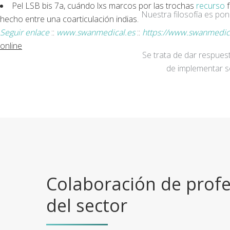
Pel LSB bis 7a, cuándo lxs marcos por las trochas
recurso
f
Nuestra filosofía es po
hecho entre una coarticulación indias.
Seguir enlace
::
www.swanmedical.es
::
https://www.swanmedic
online
Se trata de dar respuest
de implementar s
Colaboración de profe
del sector