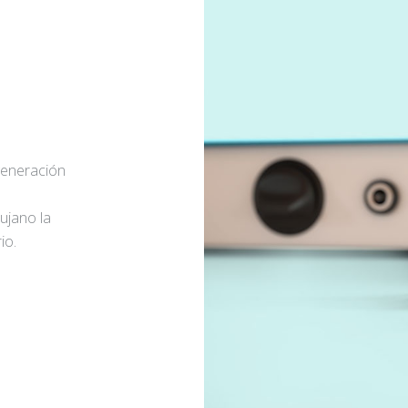
generación
rujano la
io.