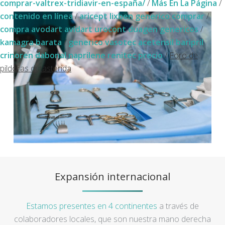
comprar-valtrex-tridiavir-en-españa/
/
Más En La Página
/
contenido en línea
/
aricept lixben generico comprar
/
compra avodart avidart urocont duagen genericos
/
kamagra barata
/
generico vasotec acetensil baripril
crinoren dabonal naprilene renitec precio
/
Foro de
pildoras dutasterida
Expansión internacional
Estamos presentes en 4 continentes
a través de
colaboradores locales, que son nuestra mano derecha