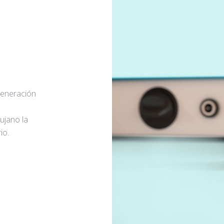
generación
rujano la
io.