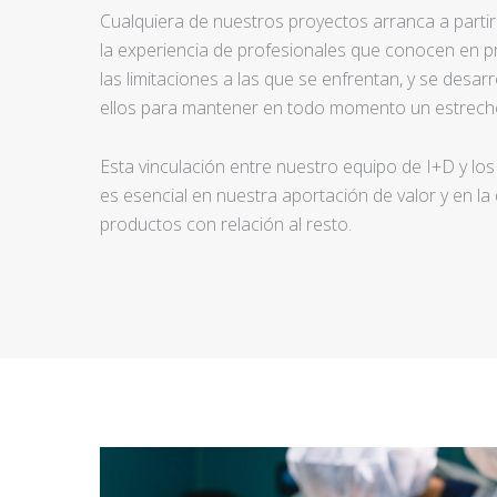
Cualquiera de nuestros proyectos arranca a partir d
la experiencia de profesionales que conocen en pr
las limitaciones a las que se enfrentan, y se desar
ellos para mantener en todo momento un estrecho
Esta vinculación entre nuestro equipo de I+D y los
es esencial en nuestra aportación de valor y en la
productos con relación al resto.