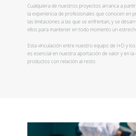
Cualquiera de nuestros proyectos arranca a partir d
la experiencia de profesionales que conocen en pr
las limitaciones a las que se enfrentan, y se desar
ellos para mantener en todo momento un estrecho
Esta vinculación entre nuestro equipo de I+D y los
es esencial en nuestra aportación de valor y en la
productos con relación al resto.