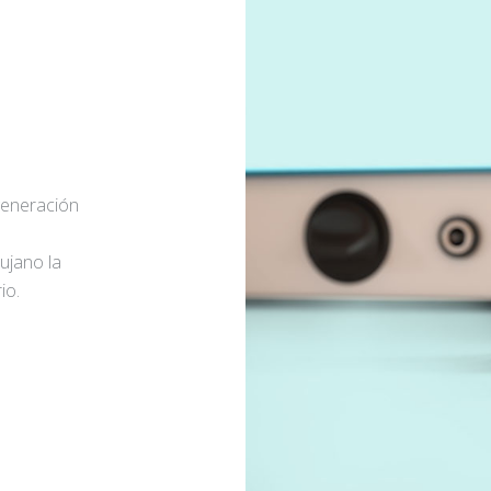
generación
rujano la
io.