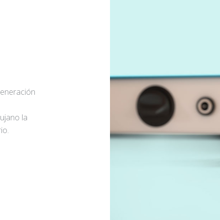
generación
rujano la
io.