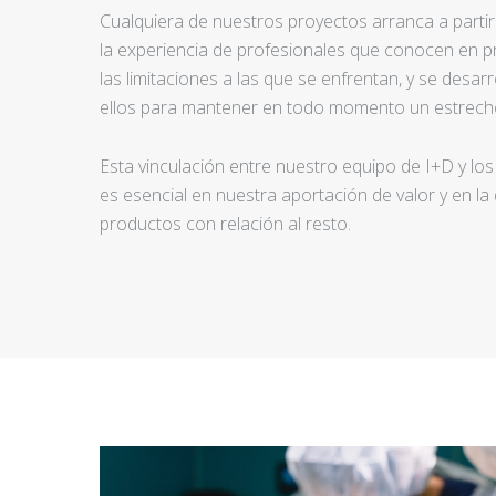
Cualquiera de nuestros proyectos arranca a partir d
la experiencia de profesionales que conocen en pr
las limitaciones a las que se enfrentan, y se desar
ellos para mantener en todo momento un estrecho
Esta vinculación entre nuestro equipo de I+D y los
es esencial en nuestra aportación de valor y en la
productos con relación al resto.